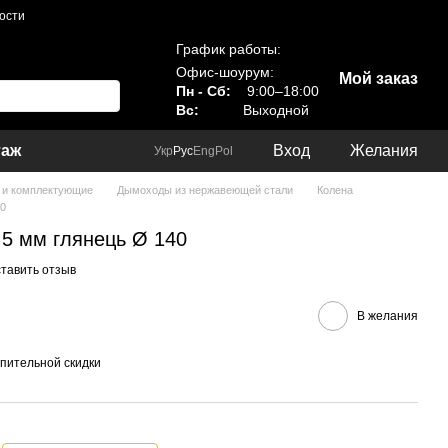
ости
График работы:
Офис-шоурум:
Мой заказ
Пн - Сб:
9:00–18:00
Вс:
Выходной
таж
Вход
Желания
Укр
Рус
Eng
Pol
и комплектующие
Дымоходы из нержавеющей стали
Колена
40
0,5 мм глянець Ø 140
тавить отзыв
В желания
пительной скидки