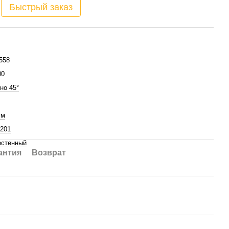
Быстрый заказ
558
00
но 45°
мм
 201
стенный
антия
Возврат