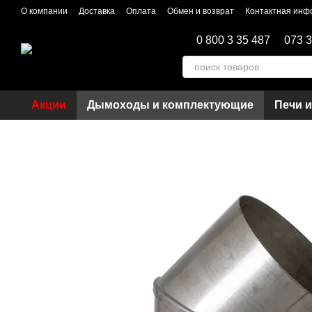
Перейти к основному контенту
О компании
Доставка
Оплата
Обмен и возврат
Контактная инф
0 800 3 35 487
073 3
Акции
Дымоходы и комплектующие
Печи 