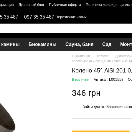
ормация
Душевный блог
Публичная оферта
Политика конфиденциальн
5 35 487
097 35 35 487
Перезвонить вам?
и камины
Биокамины
Сауна, баня
Сад
Мон
О компании
Каталог
Дымоходы 
Колено 45° AiSi 201 0,5 мм глянець Ø 1
Колено 45° AiSi 201 
В наличии
Артикул: L001558
Ос
346 грн
Войти
для отображения нако
%