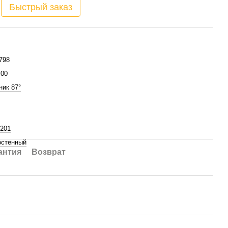
Быстрый заказ
798
.00
ник 87°
 201
стенный
антия
Возврат