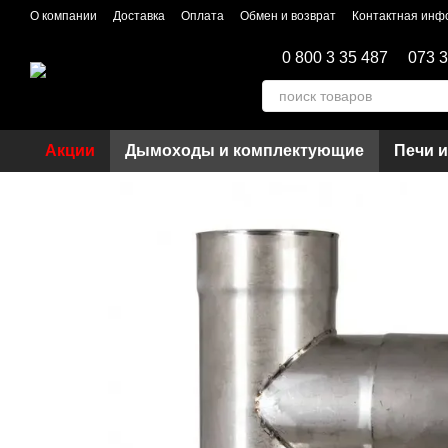
Перейти к основному контенту
О компании
Доставка
Оплата
Обмен и возврат
Контактная инф
0 800 3 35 487
073 3
Акции
Дымоходы и комплектующие
Печи 