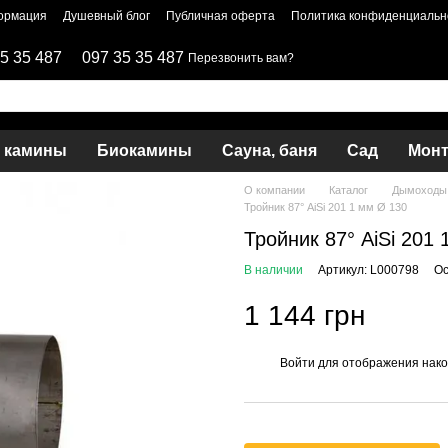
ормация
Душевный блог
Публичная оферта
Политика конфиденциальн
5 35 487
097 35 35 487
Перезвонить вам?
и камины
Биокамины
Сауна, баня
Сад
Мон
О компании
Каталог
Дымоходы 
Тройник 87° AiSi 201 1 мм Ø 130
Тройник 87° AiSi 201
В наличии
Артикул: L000798
Ос
1 144 грн
Войти
для отображения нако
%