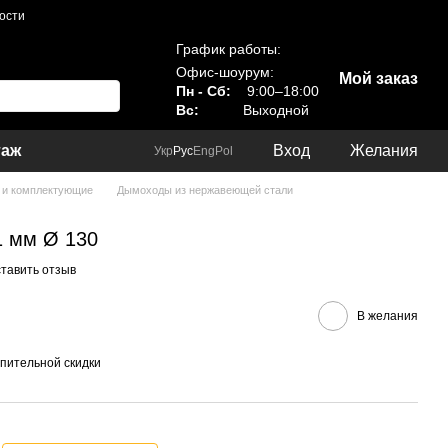
ости
График работы:
Офис-шоурум:
Мой заказ
Пн - Сб:
9:00–18:00
Вс:
Выходной
таж
Вход
Желания
Укр
Рус
Eng
Pol
и комплектующие
Дымоходы из нержавеющей стали
 1 мм Ø 130
тавить отзыв
В желания
пительной скидки