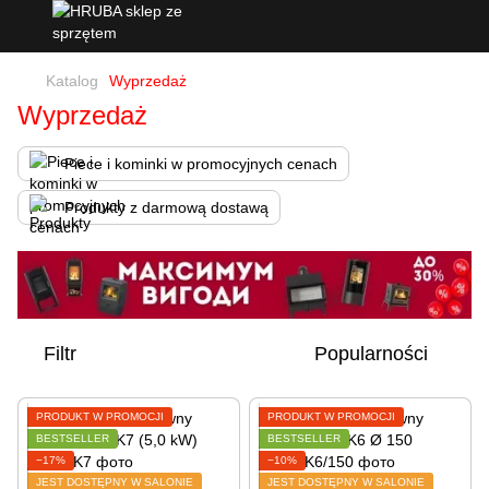
Katalog
Wyprzedaż
Wyprzedaż
Piece i kominki w promocyjnych cenach
Produkty z darmową dostawą
Filtr
Popularności
PRODUKT W PROMOCJI
PRODUKT W PROMOCJI
BESTSELLER
BESTSELLER
−17%
−10%
JEST DOSTĘPNY W SALONIE
JEST DOSTĘPNY W SALONIE