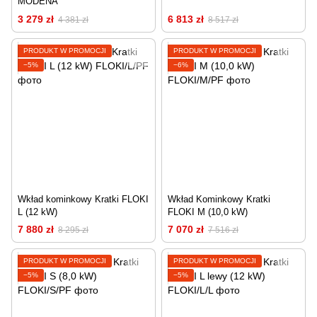
MODENA
3 279 zł
6 813 zł
4 381 zł
8 517 zł
PRODUKT W PROMOCJI
PRODUKT W PROMOCJI
−5%
−6%
Wkład kominkowy Kratki FLOKI
Wkład Kominkowy Kratki
L (12 kW)
FLOKI M (10,0 kW)
7 880 zł
7 070 zł
8 295 zł
7 516 zł
PRODUKT W PROMOCJI
PRODUKT W PROMOCJI
−5%
−5%