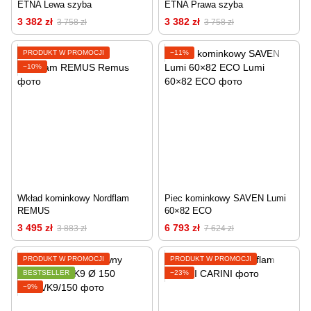
ETNA Lewa szyba
ETNA Prawa szyba
3 382 zł
3 382 zł
3 758 zł
3 758 zł
PRODUKT W PROMOCJI
−11%
−10%
Wkład kominkowy Nordflam
Piec kominkowy SAVEN Lumi
REMUS
60×82 ECO
3 495 zł
6 793 zł
3 883 zł
7 624 zł
PRODUKT W PROMOCJI
PRODUKT W PROMOCJI
BESTSELLER
−23%
−9%