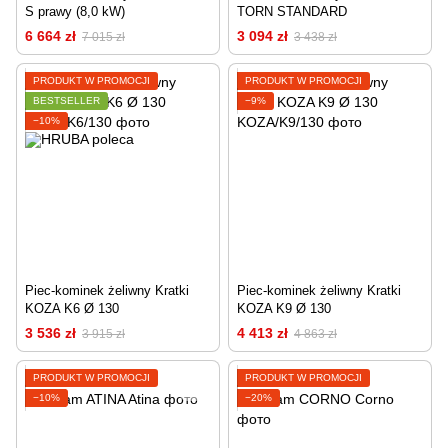
S prawy (8,0 kW)
TORN STANDARD
6 664 zł
3 094 zł
7 015 zł
3 438 zł
PRODUKT W PROMOCJI
PRODUKT W PROMOCJI
BESTSELLER
−9%
−10%
Piec-kominek żeliwny Kratki
Piec-kominek żeliwny Kratki
KOZA K6 Ø 130
KOZA K9 Ø 130
3 536 zł
4 413 zł
3 915 zł
4 863 zł
PRODUKT W PROMOCJI
PRODUKT W PROMOCJI
−10%
−20%