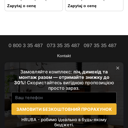
mm)
mm)
Zapytaj o cenę
Zapytaj o cenę
0 800 3 35 487
073 35 35 487
097 35 35 487
Kontakt
Pełna wersja strony
Komfort Twojego domu jest naszym celem!
© 2021 - 2026 by HRUBA
Nasi partnerzy:
prozarium.com.ua
suncloud.com.ua
Укр
Рус
Eng
Pol