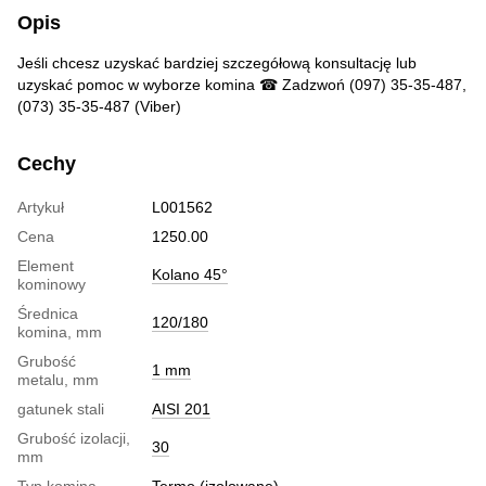
Opis
Jeśli chcesz uzyskać bardziej szczegółową konsultację lub
uzyskać pomoc w wyborze komina ☎ Zadzwoń (097) 35-35-487,
(073) 35-35-487 (Viber)
Cechy
Artykuł
L001562
Cena
1250.00
Element
Kolano 45°
kominowy
Średnica
120/180
komina, mm
Grubość
1 mm
metalu, mm
gatunek stali
AISI 201
Grubość izolacji,
30
mm
Typ komina
Termo (izolowane)