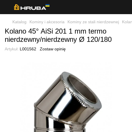
Katalog
Kominy i akcesoria
Kominy ze stali nierdzewnej
Kola
Kolano 45° AiSi 201 1 mm termo
nierdzewny/nierdzewny Ø 120/180
Artykuł:
L001562
Zostaw opinię