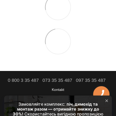
0 800 3 35 487
073 35 35 487
097 35 35 487
Kontakt
Pełna wersja strony
Komfort Twojego domu jest naszym celem!
© 2021 - 2026 by HRUBA