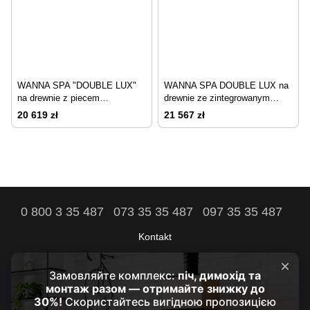
WANNA SPA "DOUBLE LUX"
WANNA SPA DOUBLE LUX na
na drewnie z piecem
drewnie ze zintegrowanym
zewnętrznym
piecem
20 619 zł
21 567 zł
0 800 3 35 487
073 35 35 487
097 35 35 487
Kontakt
Pełna wersja strony
Komfort Twojego domu jest naszym celem!
© 2021 - 2026 by HRUBA