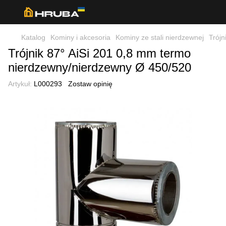
Katalog
Kominy i akcesoria
Kominy ze stali nierdzewnej
Trójn
Trójnik 87° AiSi 201 0,8 mm termo
nierdzewny/nierdzewny Ø 450/520
Artykuł:
L000293
Zostaw opinię