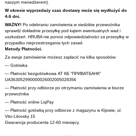
naszym menedżerem).
W okresie wyprzedaży czas dostawy może się wydłużyć do
4-6 dni.
WAŻNY!
Po odebraniu zamówienia w siedzibie przewoźnika
sprawdź dokładnie przesyłkę pod kątem ewentualnych wad i
uszkodzeń. HRUBA nie ponosi odpowiedzialności za przesyłkę w
przypadku nieprzestrzegania tych zasad.
Metody Płatności.
Za swoje zamówienie możesz zapłacić na kilka sposobów:
— Gotówka
— Płatność bezgotówkowa АТ КБ "ПРИВАТБАНК"
UA363052990000026002005028356
— Płatność przy odbiorze po otrzymaniu zamówienia w biurze
przewoźnika
— Płatność online LiqPay
— Płatność gotówką przy odbiorze z magazynu w Kijowie, ul.
Vito-Litovsky 15
Gwarancja producenta 12-60 miesięcy.