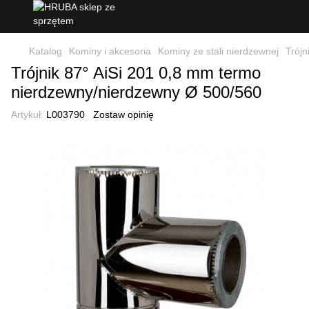
Katalog
Kominy i akcesoria
Kominy ze stali nierdzewnej
Trójn
Trójnik 87° AiSi 201 0,8 mm termo
nierdzewny/nierdzewny Ø 500/560
Artykuł:
L003790
Zostaw opinię