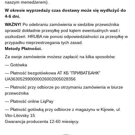
naszym menedżerem).
W okresie wyprzedaży czas dostawy może się wydłużyć do
4-6 dni.
WAŻNY!
Po odebraniu zamówienia w siedzibie przewoźnika
sprawdź dokładnie przesyłkę pod kątem ewentualnych wad i
uszkodzeń. HRUBA nie ponosi odpowiedzialności za przesyłkę w
przypadku nieprzestrzegania tych zasad.
Metody Płatności.
Za swoje zamówienie możesz zapłacić na kilka sposobów:
— Gotówka
— Płatność bezgotówkowa АТ КБ "ПРИВАТБАНК"
UA363052990000026002005028356
— Płatność przy odbiorze po otrzymaniu zamówienia w biurze
przewoźnika
— Płatność online LiqPay
— Płatność gotówką przy odbiorze z magazynu w Kijowie, ul.
Vito-Litovsky 15
Gwarancja producenta 12-60 miesięcy.