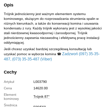
Opis
Trójnik jednościenny jest ważnym elementem systemu
kominowego, służącym do rozprowadzania strumienia spalin w
różnych kierunkach, a także do konserwacji komina i usuwania
kondensatu z rury. Każdy trójnik wykonany jest z wysokiej jakości
stali nierdzewnej kwasoodpornej i żaroodpornej. Trójnik
jednościenny zapewnia niezawodną i efektywną pracę instalacji
oddymiającej.
Jeśli chcesz uzyskać bardziej szczegółową konsultację lub
Zadzwoń (097) 35-35-
uzyskać pomoc w wyborze komina ☎
487, (073) 35-35-487 (Viber)
Cechy
Artykuł
L003790
Cena
14620.00
Element
Trójnik 87°
kominowy
Średnica
500/560