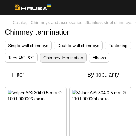
Catalog
Chimneys and accessories
Stainless steel chimneys
Chimney termination
Single-wall chimneys
Double-wall chimneys
Fastening
Tees 45°, 87°
Chimney termination
Elbows
Filter
By popularity