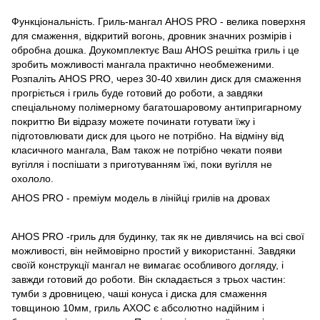
Функціональність. Гриль-мангал AHOS PRO - велика поверхня
для смаження, відкритий вогонь, дровник значних розмірів і
обробна дошка. Доукомплектує Ваш АНОS решітка гриль і це
зробить можливості мангала практично необмеженими.
Розпаліть AHOS PRO, через 30-40 хвилин диск для смаження
прогріється і гриль буде готовий до роботи, а завдяки
спеціальному полімерному багатошаровому антипригарному
покриттю Ви відразу можете починати готувати їжу і
підготовлювати диск для цього не потрібно. На відміну від
класичного мангала, Вам також не потрібно чекати появи
вугілля і поспішати з приготуванням їжі, поки вугілля не
охололо.
AHOS PRO - преміум модель в лінійці грилів на дровах
AHOS PRO -гриль для будинку, так як не дивлячись на всі свої
можливості, він неймовірно простий у використанні. Завдяки
своїй конструкції мангал не вимагає особливого догляду, і
завжди готовий до роботи. Він складається з трьох частин:
тумби з дровницею, чаші конуса і диска для смаження
товщиною 10мм, гриль АХОС є абсолютно надійним і