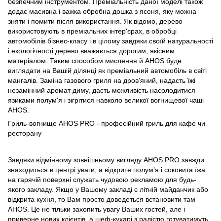
безпечним інструментом. Преміальність даної моделі також
додає масивна і важка обробна дошка з ясеня, яку можна
зняти і помити після використання. Як відомо, дерево
використовують в преміальних інтер'єрах, в обробці
автомобілів бізнес-класу і в цілому завдяки своїй натуральності
і екологічності дерево вважається дорогим, якісним
матеріалом. Таким способом мислення й AHOS буде
виглядати на Вашій ділянці як преміальний автомобіль в світі
мангалів. Заміна газового гриля на дров'яний, надасть їжі
незамінний аромат диму, дасть можливість насолодитися
язиками полум'я і зігрітися навколо великої вогнищевої чаші
AHOS.
Гриль-вогнище AHOS PRO - професійний гриль для кафе чи
ресторану
Завдяки відмінному зовнішньому вигляду AHOS PRO завжди
знаходиться в центрі уваги, а відкрите полум'я і соковита їжа
на гарячій поверхні служать чудовою рекламою для будь-
якого закладу. Якщо у Вашому закладі є літній майданчик або
відкрита кухня, то Вам просто доведеться встановити там
AHOS. Це не тільки захопить увагу Ваших гостей, але і
приверне нових клієнтів, а шеф-кухарі з радістю готуватимуть