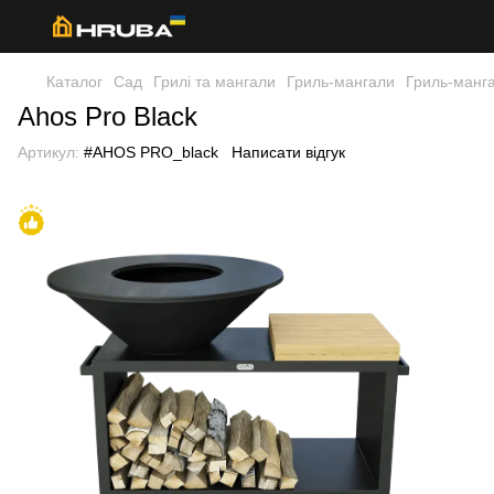
Каталог
Сад
Грилі та мангали
Гриль-мангали
Гриль-манг
Ahos Pro Black
Артикул:
#AHOS PRO_black
Написати відгук