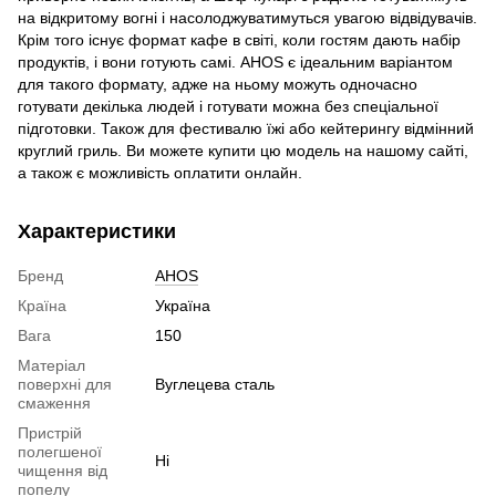
на відкритому вогні і насолоджуватимуться увагою відвідувачів.
Крім того існує формат кафе в світі, коли гостям дають набір
продуктів, і вони готують самі. AHOS є ідеальним варіантом
для такого формату, адже на ньому можуть одночасно
готувати декілька людей і готувати можна без спеціальної
підготовки. Також для фестивалю їжі або кейтерингу відмінний
круглий гриль. Ви можете купити цю модель на нашому сайті,
а також є можливість оплатити онлайн.
Характеристики
Бренд
AHOS
Країна
Україна
Вага
150
Матеріал
поверхні для
Вуглецева сталь
смаження
Пристрій
полегшеної
Ні
чищення від
попелу