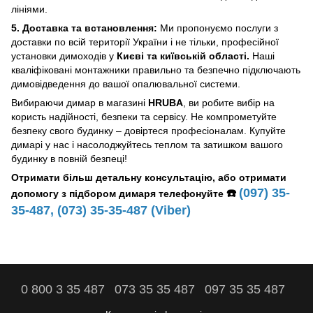
лініями.
5. Доставка та встановлення:
Ми пропонуємо послуги з
доставки по всій території України і не тільки, професійної
установки димоходів у
Києві та київській області.
Наші
кваліфіковані монтажники правильно та безпечно підключають
димовідведення до вашої опалювальної системи.
Вибираючи димар в магазині
HRUBA
, ви робите вибір на
користь надійності, безпеки та сервісу. Не компрометуйте
безпеку свого будинку – довіртеся професіоналам. Купуйте
димарі у нас і насолоджуйтесь теплом та затишком вашого
будинку в повній безпеці!
Отримати більш детальну консультацію, або отримати
(097) 35-
☎️
допомогу з підбором димаря телефонуйте
35-487, (073) 35-35-487 (Viber)
0 800 3 35 487
073 35 35 487
097 35 35 487