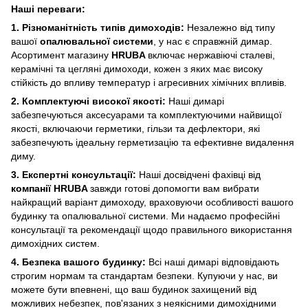
Наші переваги:
1. Різноманітність типів димоходів:
Незалежно від типу
вашої
опалювальної системи
, у нас є справжній димар.
Асортимент магазину
HRUBA
включає нержавіючі сталеві,
керамічні та цегляні димоходи, кожен з яких має високу
стійкість до впливу температур і агресивних хімічних впливів.
2. Комплектуючі високої якості:
Наші димарі
забезпечуються аксесуарами та комплектуючими найвищої
якості, включаючи герметики, гільзи та дефлектори, які
забезпечують ідеальну герметизацію та ефективне видалення
диму.
3. Експертні консультації:
Наші досвідчені фахівці від
компанії HRUBA
завжди готові допомогти вам вибрати
найкращий варіант димоходу, враховуючи особливості вашого
будинку та опалювальної системи. Ми надаємо професійні
консультації та рекомендації щодо правильного використання
димохідних систем.
4. Безпека вашого будинку:
Всі наші димарі відповідають
строгим нормам та стандартам безпеки. Купуючи у нас, ви
можете бути впевнені, що ваш будинок захищений від
можливих небезпек, пов'язаних з неякісними димохідними