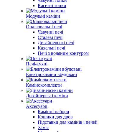
Чавунні топки
Касетні топки
Модульні каміни
Опалювальні печі
Чавунні печі
Сталеві печі
Дизайнерські печі
Кахельні печі
Печі з водяним контуром
Печі-кухні
Електрокаміни вбудовані
Камінокомплекти
Дизайнерські каміни
Аксесуари
Камінні набори
Кошики для дров
Підставки для камінів і печей
Хімія