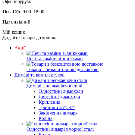
Офіс-шоурум:
Пн - Сб:
9:00–18:00
Нд:
вихідний
Мій кошик
Додайте товари до кошика
Акції
Печі та каміни зі знижками
Товари з безкоштовною доставкою
Димарі та комплектуючі
Димарі з нержавіючої сталі
Одностінні димоходи
Двостінні димоходи
Кріплення
Трійники 45°, 87°
Закінчення димаря
Коліна
Одностінні димарі з чорної сталі
Коліна