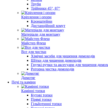
Труби
Трійники 45°, 87°
Кріплення і опори
Кронштейни
Дистанційний хомут
Матеріали для монтажу
Майстер Флеш
Все для чистки
Хімічні засоби для чищення димоходів
Щітки для чищення димоходів
Гнучкі ручки та аксесуари для чищення димох
Роторна чистка димоходів
Димотяг
Печі та каміни
Камінні топки
Кутові топки
Прямі топки
Гільйотинні топки