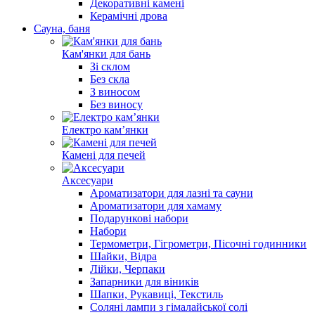
Декоративні камені
Керамічні дрова
Сауна, баня
Кам'янки для бань
Зі склом
Без скла
З виносом
Без виносу
Електро камʼянки
Камені для печей
Аксесуари
Ароматизатори для лазні та сауни
Ароматизатори для хамаму
Подарункові набори
Набори
Термометри, Гігрометри, Пісочні годинники
Шайки, Відра
Лійки, Черпаки
Запарники для віників
Шапки, Рукавиці, Текстиль
Соляні лампи з гімалайської солі