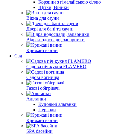
Корзини з гімалайською сіллю
Щітки, Віники
Вікна для сауни
Двері для бані та сауни
Відра-водоспади, запарники
Крижані ванни
Сад
Садова піч-кухня FLAMERO
Садові вогнища
Газові обігрівачі
Альтанки
Купольні альтанки
Перголи
Крижані ванни
SPA басейни