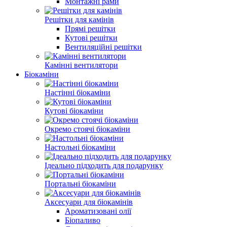
Монтажні рами
Решітки для камінів
Прямі решітки
Кутові решітки
Вентиляційні решітки
Камінні вентилятори
Біокаміни
Настінні біокаміни
Кутові біокаміни
Окремо стоячі біокаміни
Настольні біокаміни
Ідеально підходить для подарунку
Портальні біокаміни
Аксесуари для біокамінів
Ароматизовані олії
Біопаливо