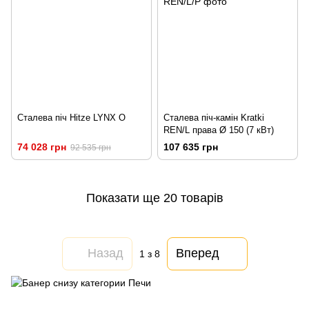
Сталева піч Hitze LYNX O
Сталева піч-камін Kratki
REN/L права Ø 150 (7 кВт)
74 028 грн
107 635 грн
92 535 грн
Показати ще 20 товарів
Назад
Вперед
1
з 8