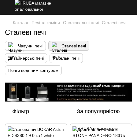
Каталог
Печі та каміни
Опалювальні печі
Сталеві печі
Сталеві печі
Чавунні печі
Сталеві печі
Дизайнерські печі
Кахельні печі
Печі з водяним контуром
Фільтр
За популярністю