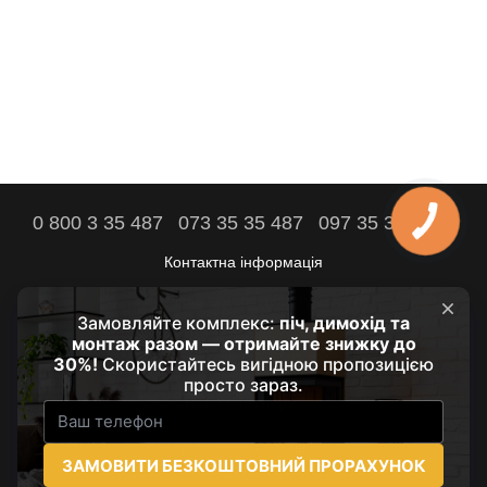
0 800 3 35 487
073 35 35 487
097 35 35 487
Контактна інформація
Повна версія сайту
Комфорт вашого дому - наша мета!
© 2021 - 2026 by HRUBA
Наші партнери:
prozarium.com.ua
suncloud.com.ua