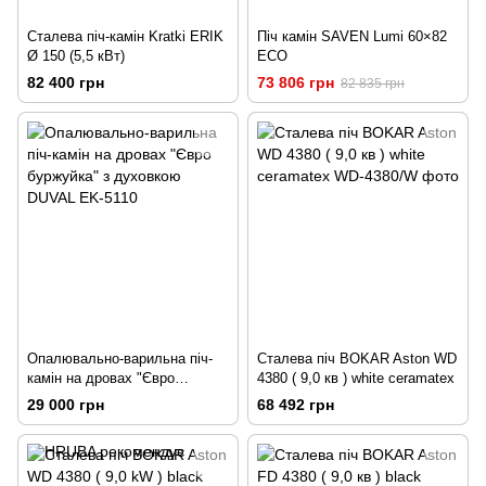
Сталева піч-камін Kratki ERIK
Піч камін SAVEN Lumi 60×82
Ø 150 (5,5 кВт)
ECO
82 400 грн
73 806 грн
82 835 грн
Опалювально-варильна піч-
Сталева піч BOKAR Aston WD
камін на дровах "Євро
4380 ( 9,0 кв ) white ceramatex
буржуйка" з духовкою DUVAL
29 000 грн
68 492 грн
EK-5110