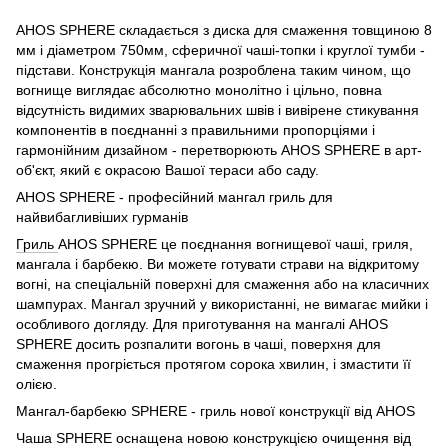
AHOS SPHERE складається з диска для смаження товщиною 8
мм і діаметром 750мм, сферичної чаші-топки і круглої тумби -
підстави. Конструкція мангала розроблена таким чином, що
вогнище виглядає абсолютно монолітно і цільно, повна
відсутність видимих зварювальних швів і вивірене стикування
компонентів в поєднанні з правильними пропорціями і
гармонійним дизайном - перетворюють AHOS SPHERE в арт-
об'єкт, який є окрасою Вашої тераси або саду.
AHOS SPHERE - професійний мангал гриль для
найвибагливіших гурманів
Гриль
AHOS SPHERE це поєднання вогнищевої чаші, гриля,
мангала і барбекю. Ви можете готувати страви на відкритому
вогні, на спеціальній поверхні для смаження або на класичних
шампурах. Мангал зручний у використанні, не вимагає мийки і
особливого догляду. Для приготування на мангалі AHOS
SPHERE досить розпалити вогонь в чаші, поверхня для
смаження прогріється протягом сорока хвилин, і змастити її
олією.
Мангал-барбекю SPHERE - гриль нової конструкції від AHOS
Чаша SPHERE оснащена новою конструкцією очищення від