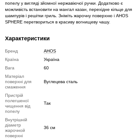
попелу у вигляді зйомної нержавіючої ручки. Додатково є
можливість встановити на мангал казан, перехідне кільце для
шампурів і решітки гриль. Зніміть жарочну поверхню і AHOS
SPHERE перетвориться в красиву вогнищеву чашу.
Характеристики
Бренд
AHOS
Країна
Україна
Вага
60
Матеріал
поверхні для
Вуглецева сталь
смаження
Пристрій
полегшеної
Так
чищення від
попелу
Внутрішній
діаметр
36 см
жарочной
поверхні