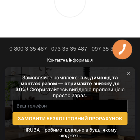
0 800 3 35 487
073 35 35 487
097 35 35 487
Контактна інформація
Повна версія сайту
Комфорт вашого дому - наша мета!
© 2021 - 2026 by HRUBA
Наші партнери:
prozarium.com.ua
suncloud.com.ua
Укр
Рус
Eng
Pol