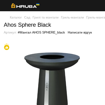
Каталог
Сад
Грилі та мангали
Гриль-мангали
Гриль-манг
Ahos Sphere Black
Артикул:
#Мангал AHOS SPHERE_black
Написати відгук