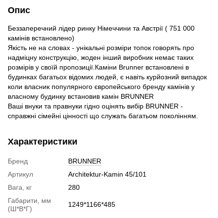
Опис
Беззаперечний лідер ринку Німеччини та Австрії ( 751 000
камінів встановлено)
Якість не на словах - унікальні розміри топок говорять про
надміцну конструкцію, жоден інший виробник немає таких
розмірів у своїй пропозиції.Каміни Brunner встановлені в
будинках багатьох відомих людей, є навіть курйозний випадок
коли власник популярного європейського бренду камінів у
власному будинку встановив камін BRUNNER
Ваші внуки та правнуки гідно оцінять вибір BRUNNER -
справжні сімейні цінності що служать багатьом поколінням.
Характеристики
Бренд
BRUNNER
Артикул
Architektur-Kamin 45/101
Вага, кг
280
Габарити, мм
1249*1166*485
(Ш*В*Г)