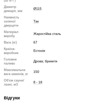
(Ш*В*Г)
Діаметр
Ø115
димаря, мм
Наявність
скляної
Так
дверцяти
Матеріал
Жаростійка сталь
виробу
Вага (кг)
67
Країна-
Естонія
виробник
Головне
Дрова; брикети
паливо
Максимальна
150
вага каменів, кг
Об'єм сауни/
8 - 18
лазні, м3
Відгуки