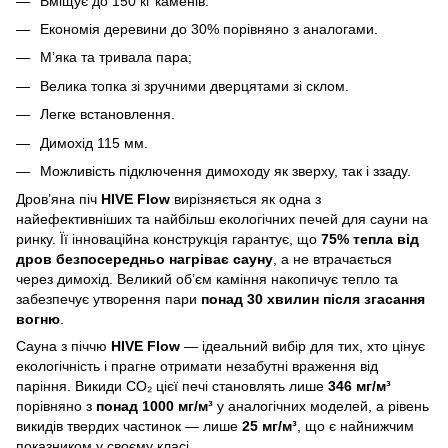
Вміщує до 150 кг каменів.
Економія деревини до 30% порівняно з аналогами.
М’яка та тривала пара;
Велика топка зі зручними дверцятами зі склом.
Легке встановлення.
Димохід 115 мм.
Можливість підключення димоходу як зверху, так і ззаду.
Дров’яна піч
HIVE Flow
вирізняється як одна з
найефективніших та найбільш екологічних печей для сауни на
ринку. Її інноваційна конструкція гарантує, що
75% тепла від
дров безпосередньо нагріває сауну
, а не втрачається
через димохід. Великий об’єм каміння накопичує тепло та
забезпечує утворення пари
понад 30 хвилин після згасання
вогню
.
Сауна з піччю
HIVE Flow
— ідеальний вибір для тих, хто цінує
екологічність і прагне отримати незабутні враження від
паріння. Викиди CO₂ цієї печі становлять лише
346 мг/м³
порівняно з
понад 1000 мг/м³
у аналогічних моделей, а рівень
викидів твердих частинок — лише
25 мг/м³
, що є найнижчим
показником у своєму класі.