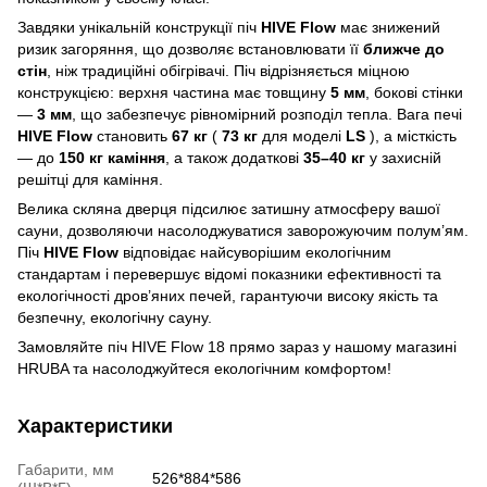
Завдяки унікальній конструкції піч
HIVE Flow
має знижений
ризик загоряння, що дозволяє встановлювати її
ближче до
стін
, ніж традиційні обігрівачі. Піч відрізняється міцною
конструкцією: верхня частина має товщину
5 мм
, бокові стінки
—
3 мм
, що забезпечує рівномірний розподіл тепла. Вага печі
HIVE Flow
становить
67 кг
(
73 кг
для моделі
LS
), а місткість
— до
150 кг каміння
, а також додаткові
35–40 кг
у захисній
решітці для каміння.
Велика скляна дверця підсилює затишну атмосферу вашої
сауни, дозволяючи насолоджуватися заворожуючим полум’ям.
Піч
HIVE Flow
відповідає найсуворішим екологічним
стандартам і перевершує відомі показники ефективності та
екологічності дров’яних печей, гарантуючи високу якість та
безпечну, екологічну сауну.
Замовляйте піч HIVE Flow 18 прямо зараз у нашому магазині
HRUBA та насолоджуйтеся екологічним комфортом!
Характеристики
Габарити, мм
526*884*586