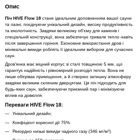
Опис
Піч HIVE Flow 18
стане ідеальним доповненням вашої сауни
та лазні, поєднуючи унікальний дизайн, високу продуктивність
та екологічність. Завдяки великому об'єму для каменів і
спеціальній конструкції, вона забезпечує тривале тепло навіть
після завершення горіння. Економне використання дров і
мінімальні викиди роблять її ідеальним вибором для сучасних
саун.
Дров'янка має міцний корпус зі сталі товщиною 5 мм, що
гарантує надійність і рівномірний розподіл тепла. Вона не
лише обігріває приміщення, а й створює затишну атмосферу
завдяки великим скляним дверцятам. Ця піч підходить для
будь-яких саун, забезпечуючи приємний пар і мінімізуючи
вплив на довкілля.
Переваги HIVE Flow 18:
Унікальний дизайн;
Коефіцієнт корисної дії 75%.
Рекордно низькі викиди чадного газу (346 мг/м³).