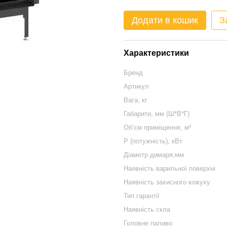
Додати в кошик
З
Характеристики
Бренд
Артикул
Вага, кг
Габарити, мм (Ш*В*Г)
Обʼєм приміщення, м²
P (потужність), кВт
Діаметр димаря,мм
Наявність варильної поверхні
Наявність захисного кожуху
Тип гарантії
Наявність скла
Головне паливо