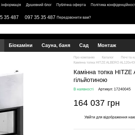
 інформація
Душевний блог
Публічна оферта
Політика конфіденційност
5 35 487
097 35 35 487
Передзвонити вам?
Біокаміни
Сауна, баня
Сад
Монтаж
Про компанію
Каталог
Печі та к
Камінна топка HITZE ALBERO AL120х43G
Камінна топка HITZE
гільйотиною
В наявності
Артикул: 17240045
164 037 грн
Увійти
для відображення нак
%