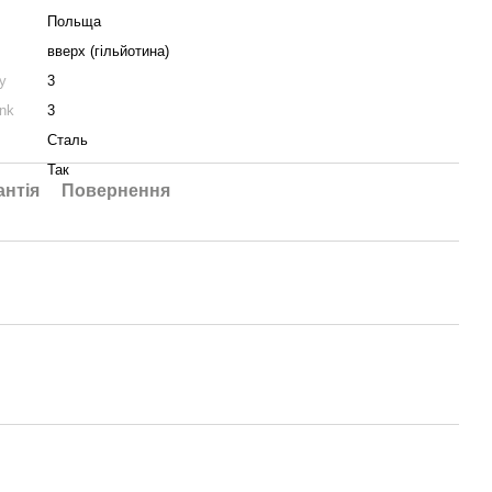
Польща
вверх (гільйотина)
у
3
nk
3
Сталь
Так
антія
Повернення