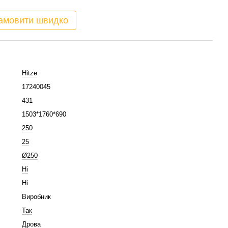
амовити швидко
Hitze
17240045
431
1503*1760*690
250
25
Ø250
Ні
Ні
Виробник
Так
Дрова