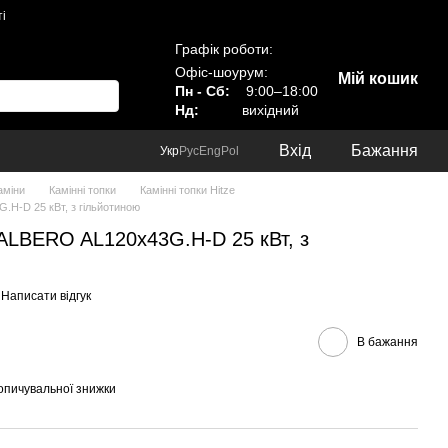
і
Графік роботи:
Офіс-шоурум:
Мій кошик
Пн - Сб:
9:00–18:00
Нд:
вихідний
Вхід
Бажання
Укр
Рус
Eng
Pol
аміни
Камінні топки
Камінні топки Hitze
.H-D 25 кВт, з гільйотиною
 ALBERO AL120х43G.H-D 25 кВт, з
Написати відгук
В бажання
опичувальної знижки