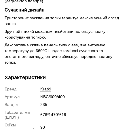
(дефлектор повітря).
Сучасний дизайн
Тристороннє засклення топки гарантує максимальний огляд
вогню.
Зручний і тихий механізм гільйотини полегшує чистку і
користування топкою.
Декоративна скляна панель типу glass, яка витримує
температуру до 660°C і надає камінові сучасного та
елегантного вигляду, оптично збільшує передню частину
топки.
Характеристики
Бренд
Kratki
Артикул
NBC/600/400
Вага, кг
235
Габарити, мм
676*1470*619
(Ш*В*Г)
Обʼєм
90