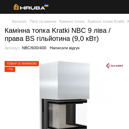
Каталог
Печі та каміни
Камінні топки
Камінні топки Kratki
Камінна топка Kratki NBC 9 ліва /
права BS гільйотина (9,0 кВт)
Артикул:
NBC/600/400
Написати відгук
ТОВАР ЗІ ЗНИЖКОЮ
−7%