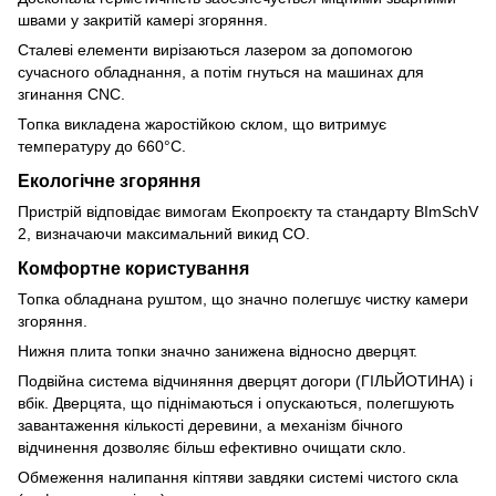
швами у закритій камері згоряння.
Сталеві елементи вирізаються лазером за допомогою
сучасного обладнання, а потім гнуться на машинах для
згинання CNC.
Топка викладена жаростійкою склом, що витримує
температуру до 660°C.
Екологічне згоряння
Пристрій відповідає вимогам Екопроєкту та стандарту BImSchV
2, визначаючи максимальний викид CO.
Комфортне користування
Топка обладнана руштом, що значно полегшує чистку камери
згоряння.
Нижня плита топки значно занижена відносно дверцят.
Подвійна система відчиняння дверцят догори (ГІЛЬЙОТИНА) і
вбік. Дверцята, що піднімаються і опускаються, полегшують
завантаження кількості деревини, а механізм бічного
відчинення дозволяє більш ефективно очищати скло.
Обмеження налипання кіптяви завдяки системі чистого скла