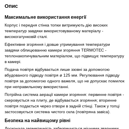
Опис
Максимальне використання енергії
Корпус і передня стінка топки витримують дію високих
температур завдяки використовуваному матеріалу -
високогатунковій сталі.
Ефективне згоряння і довше утримування температури
завдяки облицюванню камери згоряння TERMOTEC -
теплонакопичувальним матеріалом, що підвищує температуру
в камері.
Подача повітря відбувається лише ззовні за допомогою
вбудованого підводу повітря ø 125 мм. Регулювання підводу
повітря за допомогою одного важеля, що не допускає помилок
при неправильному використанні.
Потрійна система аерації камери згоряння: первинне повітря -
скеровується на плиту, де відбувається згоряння; вторинне
повітря подається через отвори в задній стінці. Також у топці
застосовується система чистого скла (повітряна завіса).
Безпека на найвищому рівні
Досконала герметичність забезпечується міцними зварними