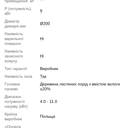
приміщення, м²
P (потужність),
9
кВт
Діаметр
Ø200
димаря,мм
Наявність
варильної
Ні
поверхні
Наявність
захисного
Ні
кожуху
Тип гарантії
Виробник
Наявність скла
Так
Головне
Деревина листяних порід з вмістом вологи
паливо
≤20%
Діапазон
потужності
4.0 - 11.0
нагріву (кВт)
Країна
Польща
виробник
«Оплата