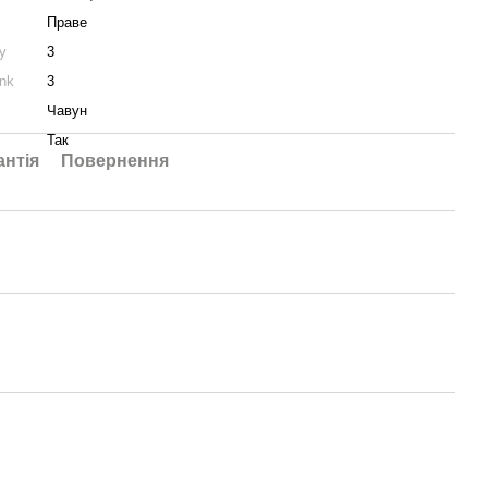
Праве
у
3
nk
3
Чавун
Так
антія
Повернення