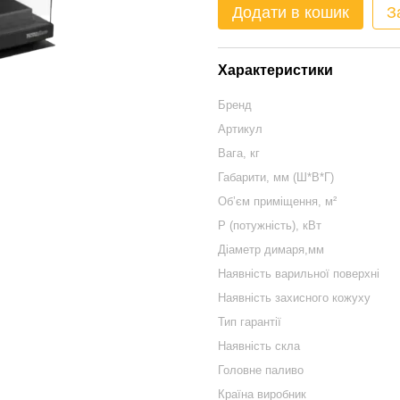
Додати в кошик
З
Характеристики
Бренд
Артикул
Вага, кг
Габарити, мм (Ш*В*Г)
Обʼєм приміщення, м²
P (потужність), кВт
Діаметр димаря,мм
Наявність варильної поверхні
Наявність захисного кожуху
Тип гарантії
Наявність скла
Головне паливо
Країна виробник