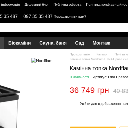
 інформація
Душевний блог
Публічна оферта
Політика конфіденційност
5 35 487
097 35 35 487
Передзвонити вам?
Біокаміни
Сауна, баня
Сад
Монтаж
Про компанію
Каталог
Печі та к
Камінна топка Nordflam ETNA Праве ск
Камінна топка Nordfl
В наявності
Артикул: Etna Правое
36 749 грн
40 83
Увійти
для відображення нак
%