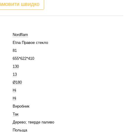
амовити швидко
Nordflam
Etna Правое стекло
81
655*622*410
130
13
Ø180
Ні
Ні
Виробник
Так
Дерево; тверде паливо
Польща