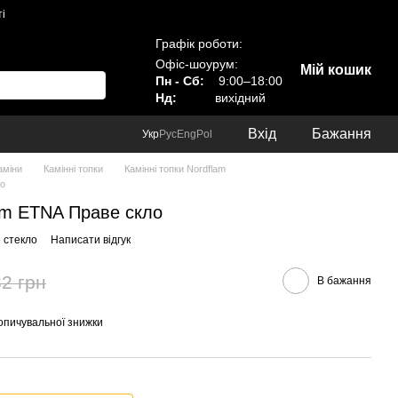
і
Графік роботи:
Офіс-шоурум:
Мій кошик
Пн - Сб:
9:00–18:00
Нд:
вихідний
Вхід
Бажання
Укр
Рус
Eng
Pol
аміни
Камінні топки
Камінні топки Nordflam
ло
am ETNA Праве скло
 стекло
Написати відгук
2 грн
В бажання
опичувальної знижки