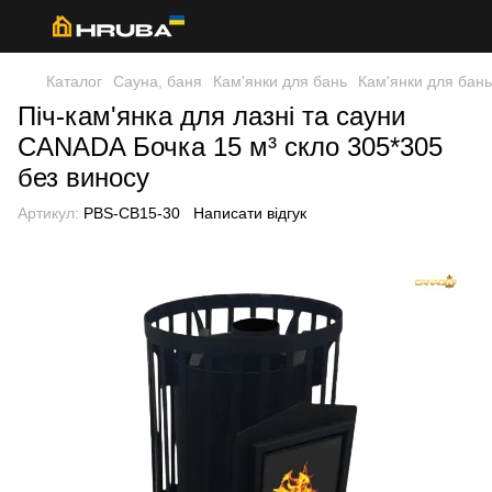
Каталог
Сауна, баня
Кам'янки для бань
Кам'янки для бан
Піч-кам'янка для лазні та сауни
CANADA Бочка 15 м³ скло 305*305
без виносу
Артикул:
PBS-CB15-30
Написати відгук