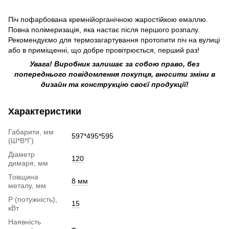
Піч пофарбована кремнійорганічною жаростійкою емаллю.
Повна полімеризація, яка настає після першого розпалу.
Рекомендуємо для термозагартування протопити піч на вулиці
або в приміщенні, що добре провітрюється, перший раз!
Увага! Виробник залишає за собою право, без
попереднього повідомлення покупця, вносити зміни в
дизайн та конструкцію своєї продукції!
Характеристики
Габарити, мм
597*495*595
(Ш*В*Г)
Діаметр
120
димаря, мм
Товщина
8 мм
металу, мм
P (потужність),
15
кВт
Наявність