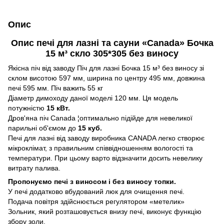
Опис
Опис печі для лазні та сауни «Canada» Бочка
15 м³ скло 305*305 без виносу
Якісна піч від заводу Піч для лазні Бочка 15 м³ без виносу зі
склом висотою 597 мм, ширина по центру 495 мм, довжина
печі 595 мм. Піч важить 55 кг
Діаметр димоходу даної моделі 120 мм. Ця модель
потужністю
15 кВт.
Дров'яна піч Canada ¦оптимально підійде для невеликої
парильні об'ємом до
15 куб.
Печі для лазні від заводу виробника CANADA легко створює
мікроклімат, з правильним співвідношенням вологості та
температури. При цьому варто відзначити досить невелику
витрату палива.
Пропонуємо печі з виносом і без виносу топки.
У печі додатково вбудований люк для очищення печі.
Подача повітря здійснюється регулятором «метелик»
Зольник, який розташовується внизу печі, виконує функцію
збору золи.