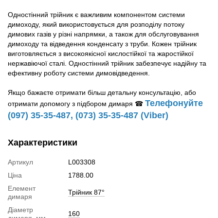
Одностінний трійник є важливим компонентом системи
димоходу, який використовується для розподілу потоку
димових газів у різні напрямки, а також для обслуговування
димоходу та відведення конденсату з труби. Кожен трійник
виготовляється з високоякісної кислостійкої та жаростійкої
нержавіючої сталі. Одностінний трійник забезпечує надійну та
ефективну роботу системи димовідведення.
Якщо бажаєте отримати більш детальну консультацію, або
Телефонуйте
отримати допомогу з підбором димаря ☎
(097) 35-35-487, (073) 35-35-487 (Viber)
Характеристики
Артикул
L003308
Ціна
1788.00
Елемент
Трійник 87°
димаря
Діаметр
160
димаря, мм