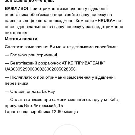
збільшено до 4–6 днів.
ВАЖЛИВО!
При отриманні замовлення у відділенні
перевізника обов'язково перевіряйте вашу посилку на
наявність дефектів та пошкоджень. Компанія
«HRUBA»
не
несе відповідальності за вашу посилку у разі недотримання
цих правил.
Методи оплати.
Сплатити замовлення Ви можете декількома способами:
— Готівкою рпи отриманні
— Безготівковий розрахунок АТ КБ "ПРИВАТБАНК"
UA363052990000026002005028356
— Післяплатою при отриманні замовлення у відділенні
перевізника
— Онлайн оплата LiqPay
— Оплата готівкою при самовивезенні зі складу у м. Київ,
провулок Віто-Литовський, 15
Гарантія від виробника 12-60 місяців.