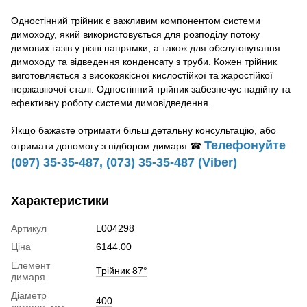
Одностінний трійник є важливим компонентом системи
димоходу, який використовується для розподілу потоку
димових газів у різні напрямки, а також для обслуговування
димоходу та відведення конденсату з труби. Кожен трійник
виготовляється з високоякісної кислостійкої та жаростійкої
нержавіючої сталі. Одностінний трійник забезпечує надійну та
ефективну роботу системи димовідведення.
Якщо бажаєте отримати більш детальну консультацію, або
Телефонуйте
отримати допомогу з підбором димаря ☎
(097) 35-35-487, (073) 35-35-487 (Viber)
Характеристики
Артикул
L004298
Ціна
6144.00
Елемент
Трійник 87°
димаря
Діаметр
400
димаря, мм