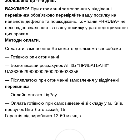
збільшено до 4–6 днів.
ВАЖЛИВО!
При отриманні замовлення у відділенні
перевізника обов'язково перевіряйте вашу посилку на
наявність дефектів та пошкоджень. Компанія
«HRUBA»
не
несе відповідальності за вашу посилку у разі недотримання
цих правил.
Методи оплати.
Сплатити замовлення Ви можете декількома способами:
— Готівкою рпи отриманні
— Безготівковий розрахунок АТ КБ "ПРИВАТБАНК"
UA363052990000026002005028356
— Післяплатою при отриманні замовлення у відділенні
перевізника
— Онлайн оплата LiqPay
— Оплата готівкою при самовивезенні зі складу у м. Київ,
провулок Віто-Литовський, 15
Гарантія від виробника 12-60 місяців.