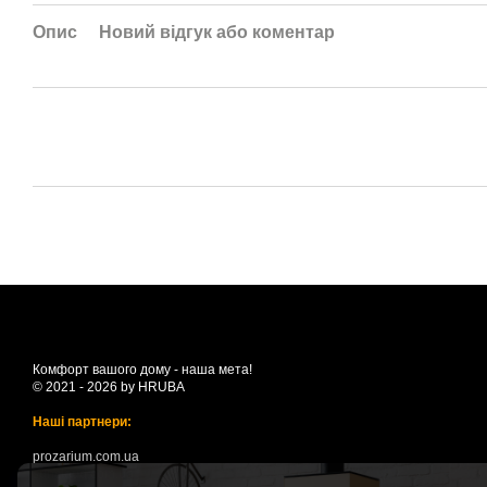
Опис
Новий відгук або коментар
Комфорт вашого дому - наша мета!
© 2021 - 2026 by HRUBA
Наші партнери:
prozarium.com.ua
suncloud.com.ua