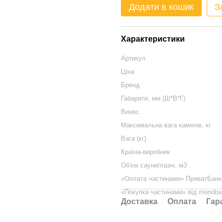
Додати в кошик
З
Характеристики
Артикул
Ціна
Бренд
Габарити, мм (Ш*В*Г)
Винос
Максимальна вага каменів, кг
Вага (кг)
Країна-виробник
Об'єм сауни/лазні, м3
«Оплата частинами» ПриватБанк
«Покупка частинами» від monoba
Доставка
Оплата
Гар