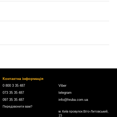
Контактна інформація
0 800 3 35 487
Viber
073 35 35 487
telegram
097 35 35 487
info@hruba.com.ua
Передзвонити вам?
м. Київ провулок Віто-Литовський,
15