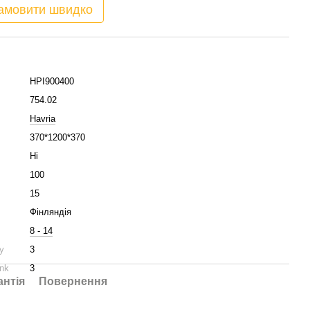
амовити швидко
HPI900400
754.02
Havria
370*1200*370
Ні
100
15
Фінляндія
8 - 14
у
3
nk
3
антія
Повернення