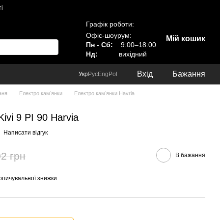
і
Графік роботи:
Офіс-шоурум:
Мій кошик
Пн - Сб:
9:00–18:00
Нд:
вихідний
Вхід
Бажання
Укр
Рус
Eng
Pol
аня
Електро камʼянки
Електро камʼянки Havria
ivi 9 РІ 90 Harvia
Написати відгук
2 грн
В бажання
опичувальної знижки