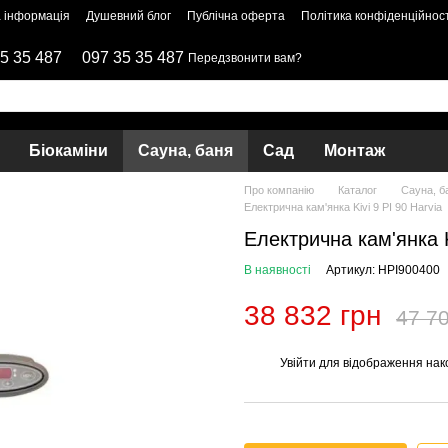
 інформація
Душевний блог
Публічна оферта
Політика конфіденційност
5 35 487
097 35 35 487
Передзвонити вам?
Біокаміни
Сауна, баня
Сад
Монтаж
Про компанію
Каталог
Сауна, б
Електрична кам'янка Kivi 9 РІ 90 Harvia
Електрична кам'янка K
В наявності
Артикул: HPI900400
38 832 грн
47 70
Увійти
для відображення нак
%